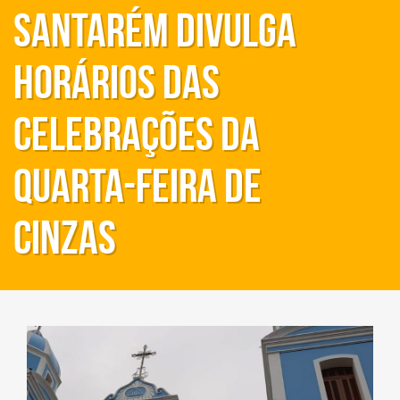
Santarém divulga
horários das
celebrações da
Quarta-feira de
Cinzas