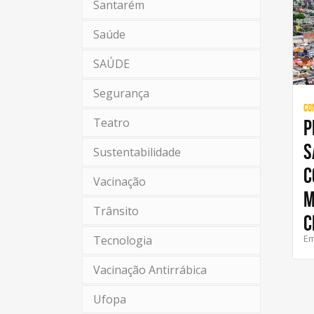
Santarém
Saúde
SAÚDE
Segurança
Co
Teatro
P
S
Sustentabilidade
C
Vacinação
M
Trânsito
C
Em
Tecnologia
Vacinação Antirrábica
Ufopa