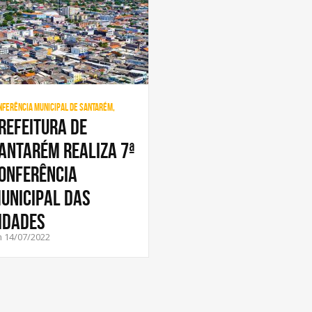
nferência Municipal de Santarém,
refeitura de
antarém realiza 7ª
onferência
unicipal das
idades
 14/07/2022